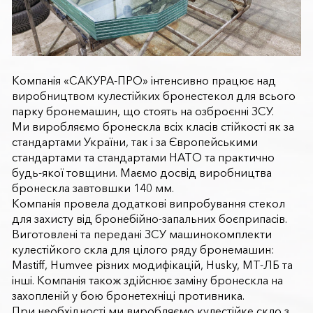
Компанія «
САКУРА-ПРО
» інтенсивно працює над
виробництвом
кулестійких бронестекол
для всього
парку бронемашин, що стоять на озброєнні ЗСУ.
Ми виробляємо бронескла всіх класів стійкості як за
стандартами України, так і за Європейськими
стандартами та стандартами НАТО та практично
будь-якої товщини. Маємо досвід виробництва
бронескла завтовшки 140 мм.
Компанія провела додаткові випробування стекол
для захисту від бронебійно-запальних боєприпасів.
Виготовлені та передані ЗСУ машинокомплекти
кулестійкого скла для цілого ряду бронемашин:
Mastiff, Humvee різних модифікацій, Husky, МТ-ЛБ та
інші. Компанія також здійснює заміну бронескла на
захопленій у бою бронетехніці противника.
При необхідності ми виробляємо кулестійке скло з