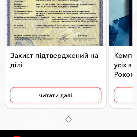
Захист підтверджений на
Компан
ділі
усіх з
Роком
читати далі