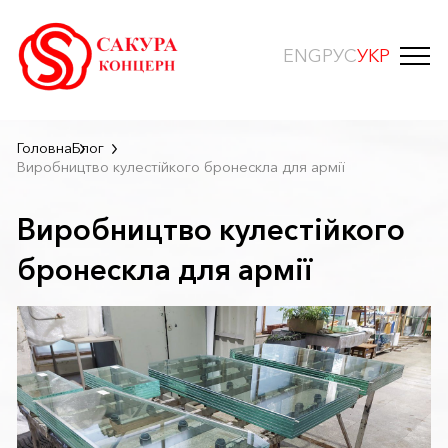
ENG
РУС
УКР
Головна
Блог
Виробництво кулестійкого бронескла для армії
Виробництво кулестійкого
бронескла для армії