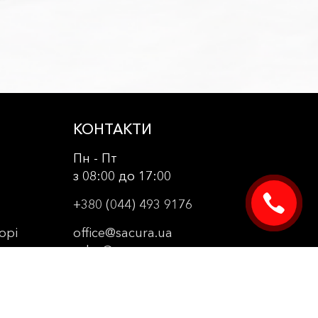
КОНТАКТИ
Пн - Пт
з 08:00 до 17:00
+380 (044) 493 9176
орі
office@sacura.ua
sales@sacura.ua
створення сайту