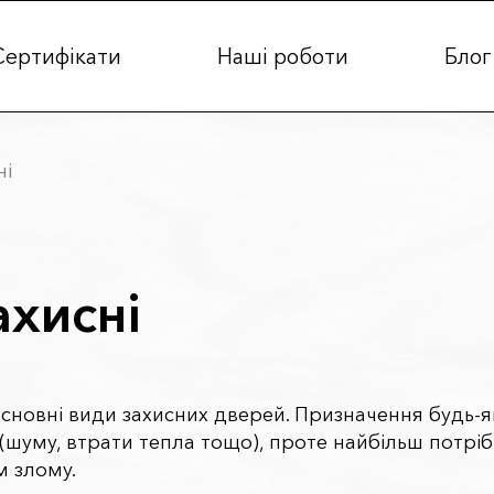
Сертифікати
Наші роботи
Блог
ні
ахисні
сновні види захисних дверей. Призначення будь-як
(шуму, втрати тепла тощо), проте найбільш потріб
 злому.