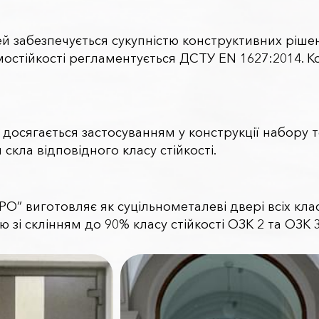
ей забезпечується сукупністю конструктивних ріше
амостійкості регламентується ДСТУ EN 1627:2014. К
 досягається застосуванням у конструкції набору 
скла відповідного класу стійкості.
” виготовляє як суцільнометалеві двері всіх класів
 зі склінням до 90% класу стійкості ОЗК 2 та ОЗК 3