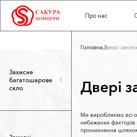
Про нас
Головна
Двері захис
Захисне
багатошарове
Двері з
скло
Ми виробляємо всі о
небажаних факторів 
проникнення шляхом