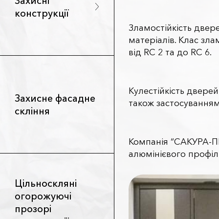
Захисні
конструкції
Зламостійкість двер
матеріалів. Клас зл
від RC 2 та до RC 6.
Кулестійкість дверей
Захисне фасадне
також застосуванням 
скління
Компанія “САКУРА-ПРО
алюмінієвого профілю
Цільноскляні
огорожуючі
прозорі