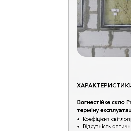
ХАРАКТЕРИСТИК
Вогнестійке скло Pr
терміну експлуатаці
Коефіцієнт світло
Відсутність оптич