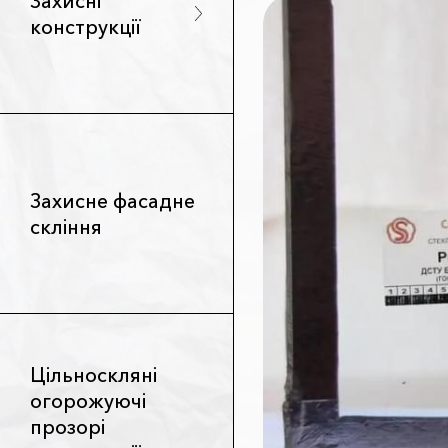
Захисні
конструкції
Захисне фасадне
скління
Цільноскляні
огорожуючі
прозорі