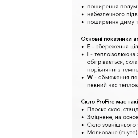
поширення полум’
небезпечного підв
поширення диму та
Основні показники во
E
– збереження цілі
I
– теплоізолююча 
обігрівається, скл
порівнянні з темп
W
– обмеження пер
певний час теплови
Скло ProFire має так
Плоске скло, стан
Зміцнене, на основ
Скло зовнішнього 
Мольоване (гнуте)