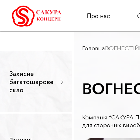
Про нас
Головна
ВОГНЕСТІЙК
Захисне
багатошарове
ВОГНЕС
скло
Компанія “САКУРА-ПРО
для сторонніх вироб