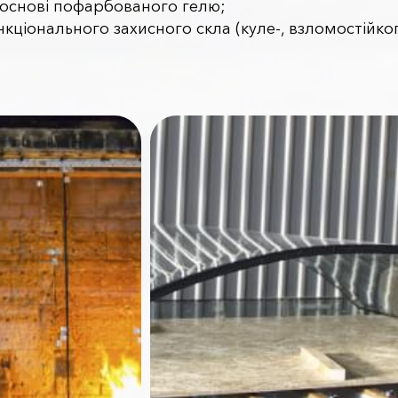
 основі пофарбованого гелю;
кціонального захисного скла (куле-, взломостійког