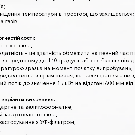
я;
ищення температури в просторі, що захищається;
 газів.
гнестійкості:
сності скла;
здатність – це здатність обмежити на певний час 
а в середньому до 140 градусів або не більше ніж д
ературою зразка на момент початку випробувань;
едачі тепла в приміщення, що захищається – це з
й потік до значення 15 кВт на відстані 600 мм від 
і варіанти виконання:
дартне та великоформатне;
і загартованого скла;
застосування з УФ-фільтром;
;