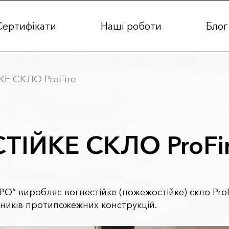
Сертифікати
Наші роботи
Блог
Е СКЛО ProFire
ТІЙКЕ СКЛО ProFi
” виробляє вогнестійке (пожежостійке) скло ProFi
ників протипожежних конструкцій.