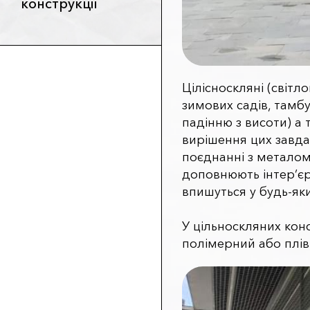
конструкції
Цілісноскляні (світ
зимових садів, тамбу
падінню з висоти) а
вирішення цих завда
поєднанні з металом
доповнюють інтер’єр
впишуться у будь-як
У цільноскляних кон
полімерний або плів