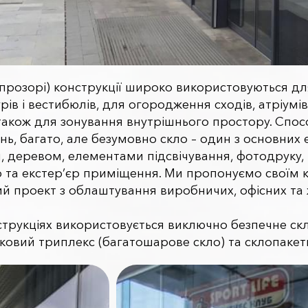
лопрозорі) конструкції широко використовуються д
рів і вестибюлів, для огородження сходів, атріумів,
 також для зонування внутрішнього простору. Спос
нь, багато, але безумовно скло – один з основних 
, деревом, елементами підсвічування, фотодруку, к
 та екстер’єр приміщення. Ми пропонуємо своїм клі
ий проект з облаштування виробничих, офісних та
струкціях використовується виключно безпечне ск
ковий триплекс (багатошарове скло) та склопакет