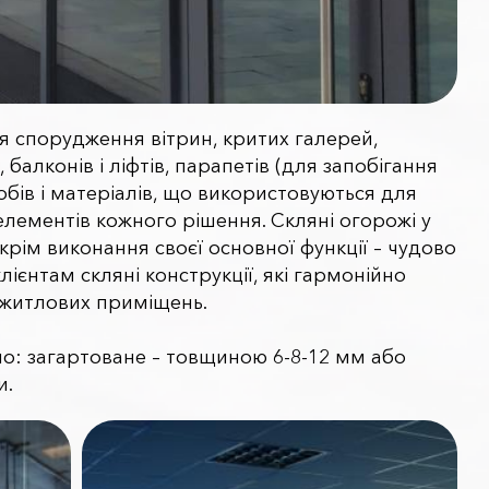
ля спорудження вітрин, критих галерей,
 балконів і ліфтів, парапетів (для запобігання
обів і матеріалів, що використовуються для
елементів кожного рішення. Скляні огорожі у
рім виконання своєї основної функції – чудово
єнтам скляні конструкції, які гармонійно
 житлових приміщень.
ло: загартоване – товщиною 6-8-12 мм або
и.