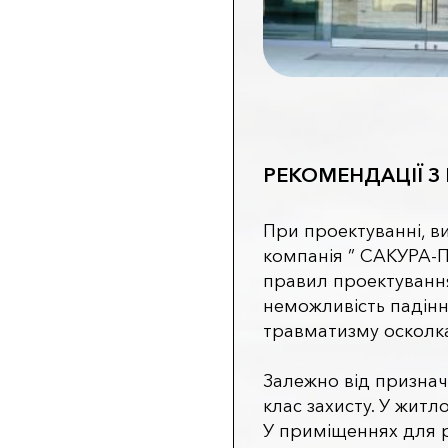
РЕКОМЕНДАЦІЇ 
При проектуванні, в
компанія ” САКУРА-П
правил проектування
неможливість падіння
травматизму осколк
Залежно від признач
клас захисту. У житл
У приміщеннях для р