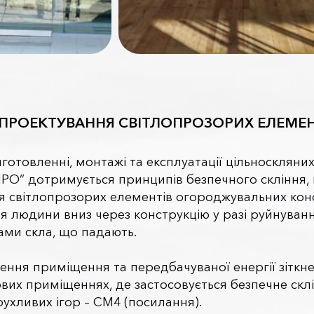
З ПРОЕКТУВАННЯ СВІТЛОПРОЗОРИХ ЕЛЕМ
иготовленні, монтажі та експлуатації цільносклян
РО” дотримується принципів безпечного скління, в
 світлопрозорих елементів огороджувальних конст
 людини вниз через конструкцію у разі руйнування
ами скла, що падають.
ення приміщення та передбачуваної енергії зіткн
ових приміщеннях, де застосовується безпечне скл
ухливих ігор – СМ4 (посилання).