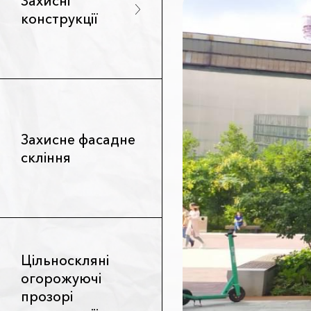
Захисні
конструкції
Захисне фасадне
скління
Цільноскляні
огорожуючі
прозорі