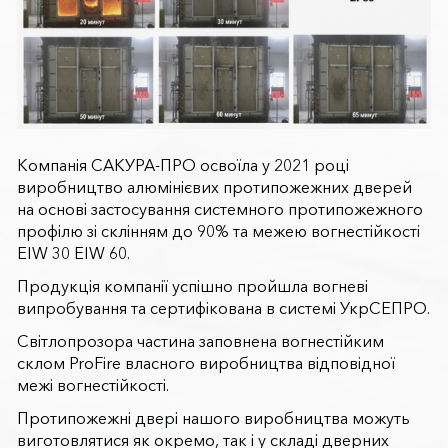
Компанія САКУРА-ПРО освоїла у 2021 році
виробництво алюмінієвих протипожежних дверей
на основі застосування системного протипожежного
профілю зі склінням до 90% та межею вогнестійкості
EIW 30 EIW 60.
Продукція компанії успішно пройшла вогневі
випробування та сертифікована в системі УкрСЕПРО.
Світлопрозора частина заповнена вогнестійким
склом ProFire власного виробництва відповідної
межі вогнестійкості.
Протипожежні двері нашого виробництва можуть
виготовлятися як окремо, так і у складі дверних