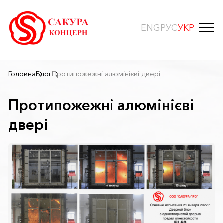
ENG
РУС
УКР
Головна
Блог
Протипожежні алюмінієві двері
Протипожежні алюмінієві
двері