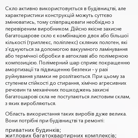
Скло активно використовується в будівництві, але
характеристики конструкцій можуть суттєво
змінюватись, тому співпрацювати необхідно з
перевіреним виробником. Дійсно якісне захисне
багатошарове скло є комбінацією двох або більшої
кількості (триплекс, поліплекс) скляних полотен, які
з’єднуються за допомогою вакуумного ламінування
або термічної обробки в автоклаві або полімерною
композицією. Полімерний шар сприяє покращенню
амортизації та підвищенню безпеки – у разі
руйнування уламки не розлітаються. При цьому за
ступенем стійкості до стирання, хімічно агресивних
речовин та механічних пошкоджень захисні
багатошарові скла не поступаються листовим склам,
з яких виробляються.
Область використання таких виробів дуже велика.
Вони потрібні при будівництві та ремонті:
приватних будинків;
житлових багатоквартирних комплексів;