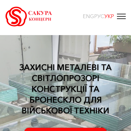
ENG
РУС
УКР
ЗАХИСНІ МЕТАЛЕВІ ТА
СВІТЛОПРОЗОРІ
КОНСТРУКЦІЇ ТА
БРОНЕСКЛО ДЛЯ
ВІЙСЬКОВОЇ ТЕХНІКИ